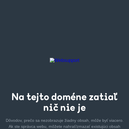
Na tejto
doméne zatiaľ
nič nie je
Dôvodov, prečo sa nezobrazuje žiadny obsah, môže byť
viacero.
Ak ste správca webu, môžete nahrať/zmazať
existujúci obsah